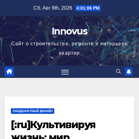
Перейти
Сб. Авг 8th, 2026
4:01:07 PM
к
содержимому
Innovus
Сайт о строительстве, ремонте и интерьере
квартир
ЛАНДШАФТНЫЙ ДИЗАЙН
[:ru]Культивируя
жизнь: мир