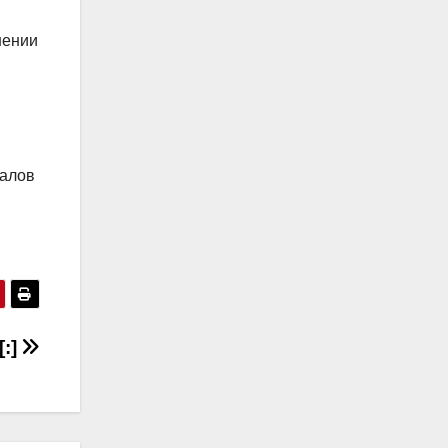
шении
налов
[:]