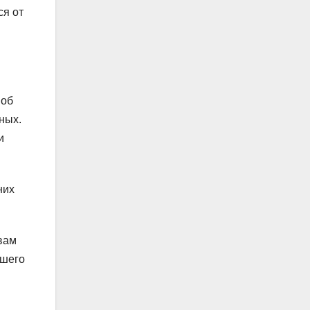
ся от
 об
ных.
и
них
вам
ашего