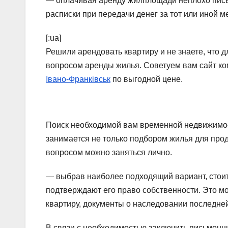
— оплачивая аренду жилплощади неплохо пись
расписки при передачи денег за тот или иной м
[:ua]
Решили арендовать квартиру и не знаете, что д
вопросом аренды жилья. Советуем вам сайт ком
Івано-Франківськ
по выгодной цене.
Поиск необходимой вам временной недвижимост
занимается не только подбором жилья для про
вопросом можно заняться лично.
— выбрав наиболее подходящий вариант, стоит
подтверждают его право собственности. Это мо
квартиру, документы о наследовании последней
В связи с необходимостью заключить письменны