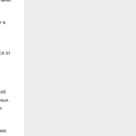
е в
ся от
 об
ных.
и
них