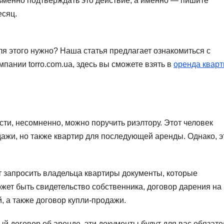
менно подтверждать это действие, а именно — пишите
есяц.
ля этого нужно? Наша статья предлагает ознакомиться с
пании torro.com.ua, здесь вы сможете взять в
оренда кварт
и, несомненно, можно поручить риэлтору. Этот человек
дажи, но также квартир для последующей аренды. Однако, 
 запросить владельца квартиры документы, которые
жет быть свидетельство собственника, договор дарения на
, а также договор купли-продажи.
й договор об аренде, эти документы будут для вас обязате