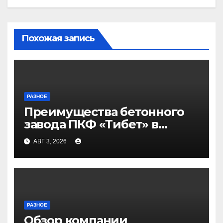
Похожая запись
РАЗНОЕ
Преимущества бетонного
завода ПКФ «Тибет» в
Волгограде и Волжском
АВГ 3, 2026
РАЗНОЕ
Обзор компании