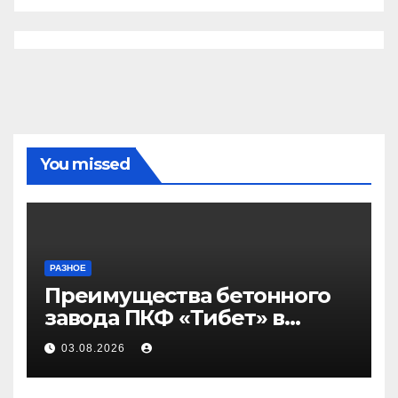
You missed
РАЗНОЕ
Преимущества бетонного
завода ПКФ «Тибет» в
Волгограде и Волжском
03.08.2026