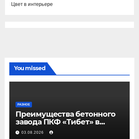
Цвет в интерьере
You missed
РАЗНОЕ
Преимущества бетонного
завода ПКФ «Тибет» в
Волгограде и Волжском
03.08.2026