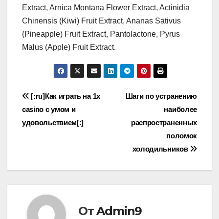
Extract, Arnica Montana Flower Extract, Actinidia
Chinensis (Kiwi) Fruit Extract, Ananas Sativus
(Pineapple) Fruit Extract, Pantolactone, Pyrus
Malus (Apple) Fruit Extract.
Навигация
[:ru]Как играть на 1x
Шаги по устранению
casino с умом и
наиболее
по
удовольствием[:]
распространенных
записям
поломок
холодильников
От
Admin9