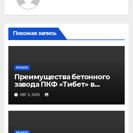
Похожая запись
РАЗНОЕ
Преимущества бетонного
завода ПКФ «Тибет» в
Волгограде и Волжском
АВГ 3, 2026
РАЗНОЕ