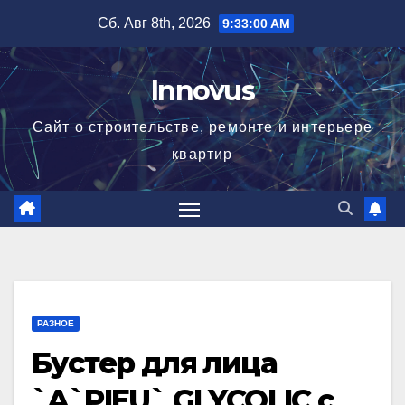
Перейти
Сб. Авг 8th, 2026
9:33:01 AM
к
содержимому
Innovus
Сайт о строительстве, ремонте и интерьере
квартир
РАЗНОЕ
Бустер для лица
`A`PIEU` GLYCOLIC c