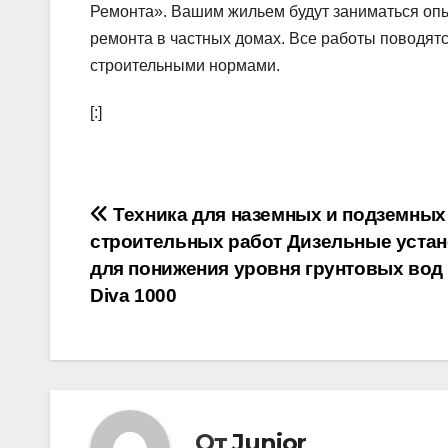
Ремонта». Вашим жильем будут заниматься оп
ремонта в частных домах. Все работы поводятся
строительными нормами.
[:]
Навигация
Техника для наземных и подземных
строительных работ Дизельные уста
по
для понижения уровня грунтовых вод
записям
Diva 1000
От
Junior