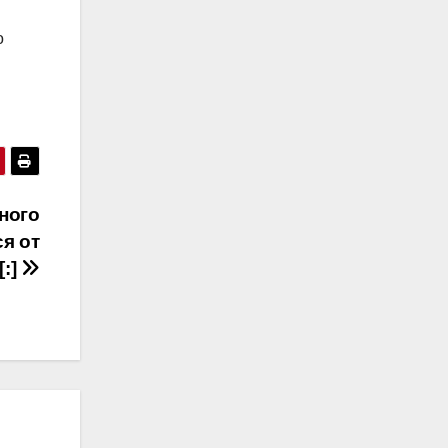
о
ного
я от
:]