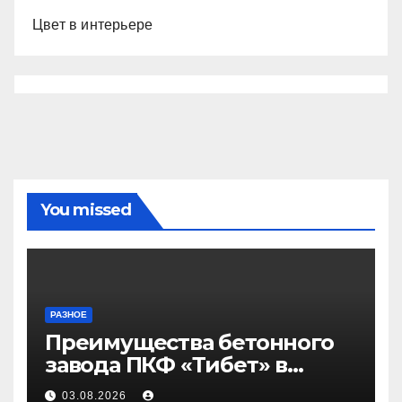
Цвет в интерьере
You missed
РАЗНОЕ
Преимущества бетонного
завода ПКФ «Тибет» в
Волгограде и Волжском
03.08.2026