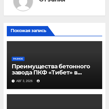
Похожая запись
РАЗНОЕ
Преимущества бетонного
завода ПКФ «Тибет» в
Волгограде и Волжском
АВГ 3, 2026