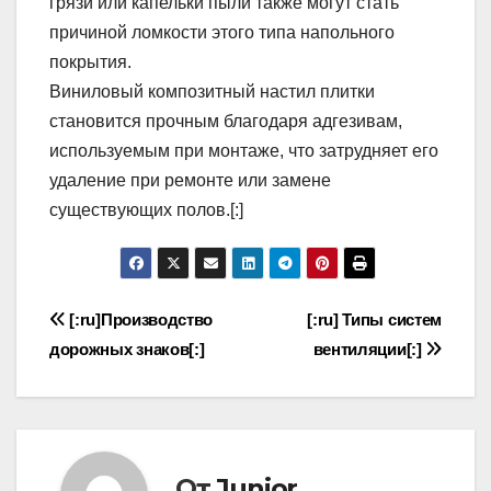
грязи или капельки пыли также могут стать
причиной ломкости этого типа напольного
покрытия.
Виниловый композитный настил плитки
становится прочным благодаря адгезивам,
используемым при монтаже, что затрудняет его
удаление при ремонте или замене
существующих полов.[:]
Навигация
[:ru]Производство
[:ru] Типы систем
дорожных знаков[:]
вентиляции[:]
по
записям
От
Junior