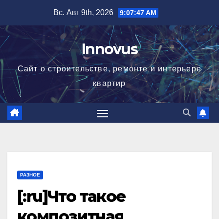
Перейти
Вс. Авг 9th, 2026
9:07:48 AM
к
содержимому
Innovus
Сайт о строительстве, ремонте и интерьере
квартир
РАЗНОЕ
[:ru]Что такое
композитная