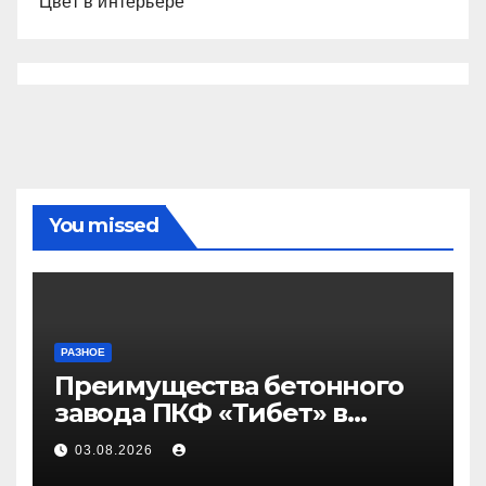
Цвет в интерьере
You missed
РАЗНОЕ
Преимущества бетонного
завода ПКФ «Тибет» в
Волгограде и Волжском
03.08.2026