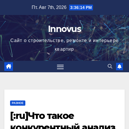
Перейти
Пт. Авг 7th, 2026
3:36:15 PM
к
содержимому
Innovus
Сайт о строительстве, ремонте и интерьере
квартир
РАЗНОЕ
[:ru]Что такое
конкурентный анализ