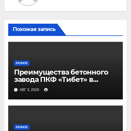
Похожая запись
РАЗНОЕ
Преимущества бетонного
завода ПКФ «Тибет» в
Волгограде и Волжском
АВГ 3, 2026
РАЗНОЕ