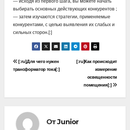
— исходя из первого шага, вы можете начать
выбирать основных действующих конкурентов ;
— затем изучаются стратегии, применяемые
конкурентами, с целью выявления их слабых и
сильных сторон.[:]
Навигация
[:ru]Для чего нужен
[:ru]Как происходит
трансформатор тока[:]
измерение
по
освещенности
записям
помещения[:]
От
Junior