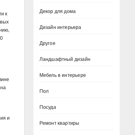
Декор для дома
и к
ивых
Дизайн интерьера
нию,
80
Другое
Ландшафтный дизайн
Мебель в интерьере
лине
жна
Пол
Посуда
ия и
Ремонт квартиры