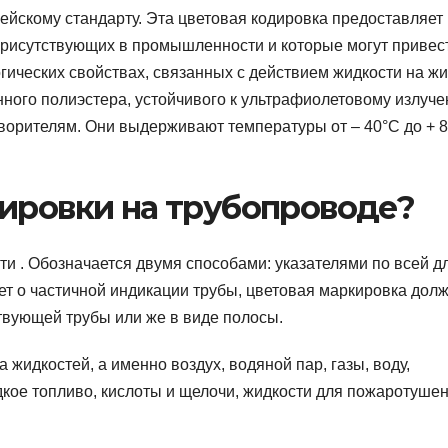
ейскому стандарту. Эта цветовая кодировка предоставляет
рисутствующих в промышленности и которые могут привест
огических свойствах, связанных с действием жидкости на ж
ного полиэстера, устойчивого к ультрафиолетовому излуче
орителям. Они выдерживают температуры от – 40°C до + 
кировки на трубопроводе?
и . Обозначается двумя способами: указателями по всей д
дет о частичной индикации трубы, цветовая маркировка дол
твующей трубы или же в виде полосы.
жидкостей, а именно воздух, водяной пар, газы, воду,
кое топливо, кислоты и щелочи, жидкости для пожаротушен