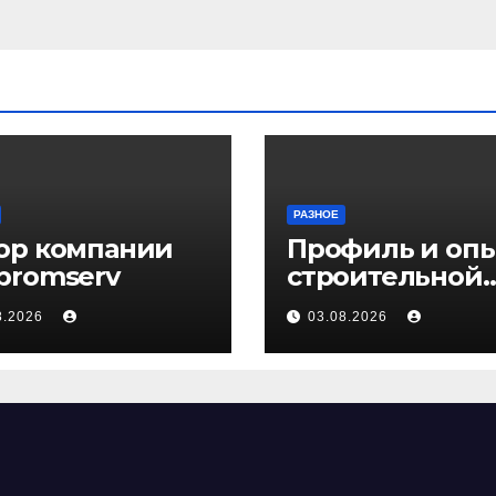
РАЗНОЕ
ор компании
Профиль и оп
promserv
строительной
компании Мед
8.2026
03.08.2026