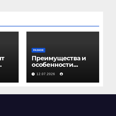
РАЗНОЕ
ыт
Преимущества и
особенности
ичи
скрытых дверей
12.07.2026