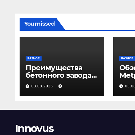
You missed
РАЗНОЕ
РАЗНОЕ
Преимущества
Обз
бетонного завода
Met
ПКФ «Тибет» в
03.08.2026
03.0
Волгограде и
Волжском
Innovus