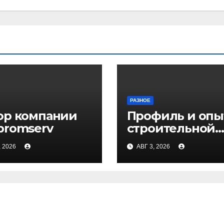
РАЗНОЕ
ор компании
Профиль и опы
promserv
строительной
компании Мед
, 2026
АВГ 3, 2026