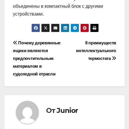
объединены в компактный блок с другими
устройствами.
Навигация
Почему деревянные
8 преимуществ
ящики являются
интеллектуального
по
предпочтительным
термостата
записям
материалом в
судоходной отрасли
От
Junior