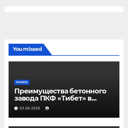
You missed
РАЗНОЕ
Преимущества бетонного
завода ПКФ «Тибет» в
Волгограде и Волжском
03.08.2026