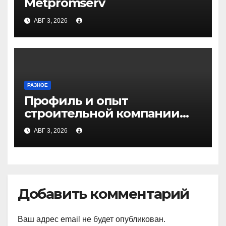
Metpromserv
АВГ 3, 2026
РАЗНОЕ
Профиль и опыт
строительной компании
Медичи
АВГ 3, 2026
Добавить комментарий
Ваш адрес email не будет опубликован.