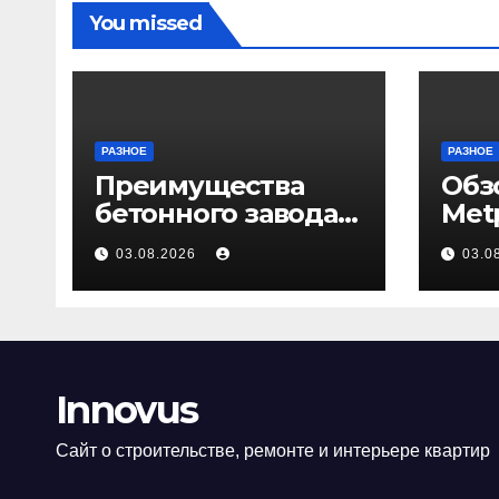
You missed
РАЗНОЕ
РАЗНОЕ
Преимущества
Обз
бетонного завода
Met
ПКФ «Тибет» в
03.08.2026
03.0
Волгограде и
Волжском
Innovus
Сайт о строительстве, ремонте и интерьере квартир