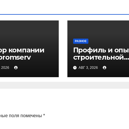
РАЗНОЕ
ор компании
Профиль и опы
promserv
строительной
компании Мед
, 2026
АВГ 3, 2026
ные поля помечены
*