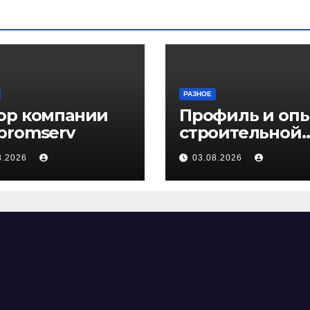
РАЗНОЕ
ор компании
Профиль и оп
promserv
строительной
компании Мед
8.2026
03.08.2026