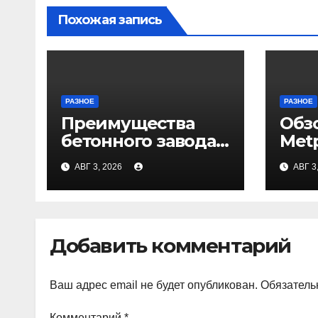
Похожая запись
РАЗНОЕ
РАЗНОЕ
Преимущества
Обз
бетонного завода
Met
ПКФ «Тибет» в
АВГ 3, 2026
АВГ 3
Волгограде и
Волжском
Добавить комментарий
Ваш адрес email не будет опубликован.
Обязатель
Комментарий
*