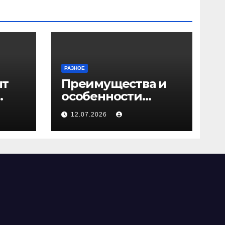
РАЗНОЕ
ыт
Преимущества и
особенности
ичи
скрытых дверей
12.07.2026