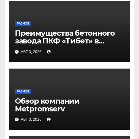
РАЗНОЕ
Преимущества бетонного
завода ПКФ «Тибет» в
Волгограде и Волжском
АВГ 3, 2026
РАЗНОЕ
Обзор компании
Metpromserv
АВГ 3, 2026