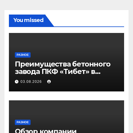
You missed
РАЗНОЕ
Преимущества бетонного
завода ПКФ «Тибет» в
Волгограде и Волжском
03.08.2026
РАЗНОЕ
Обзор компании