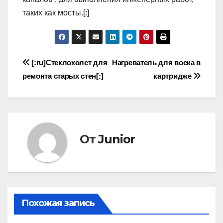
таких как мосты.[:]
Навигация
[:ru]Стеклохолст для
Нагреватель для воска в
ремонта старых стен[:]
картридже
по
записям
От
Junior
Похожая запись