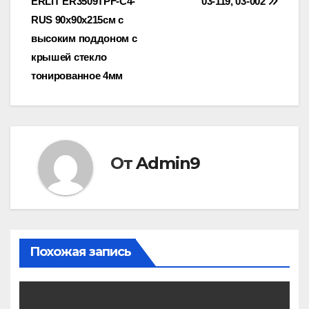
ERLIT ER3509TPF-C4-
03-119, 03-002
по
RUS 90х90х215см с
записям
высоким поддоном с
крышей стекло
тонированное 4мм
От
Admin9
Похожая запись