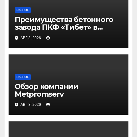
РАЗНОЕ
Преимущества бетонного
завода ПКФ «Тибет» в
Волгограде и Волжском
АВГ 3, 2026
РАЗНОЕ
Обзор компании
Metpromserv
АВГ 3, 2026