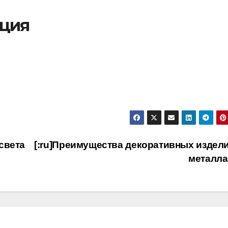
ация
света
[:ru]Преимущества декоративных издели
металла