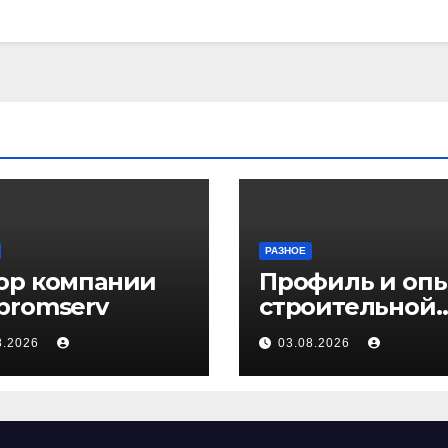
РАЗНОЕ
ор компании
Профиль и оп
promserv
строительной
компании Мед
8.2026
03.08.2026