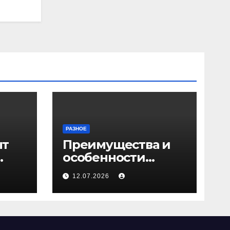
РАЗНОЕ
ыт
Преимущества и
особенности
ичи
скрытых дверей
12.07.2026