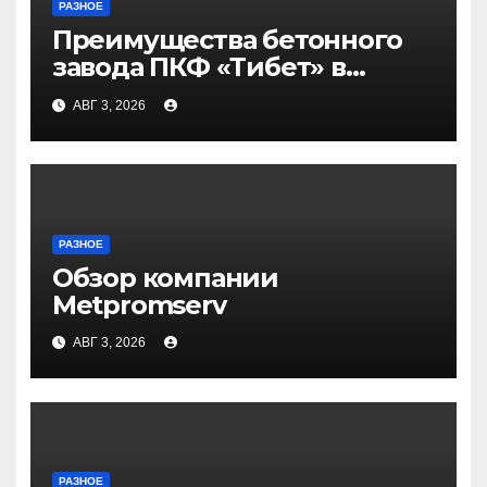
РАЗНОЕ
Преимущества бетонного
завода ПКФ «Тибет» в
Волгограде и Волжском
АВГ 3, 2026
РАЗНОЕ
Обзор компании
Metpromserv
АВГ 3, 2026
РАЗНОЕ