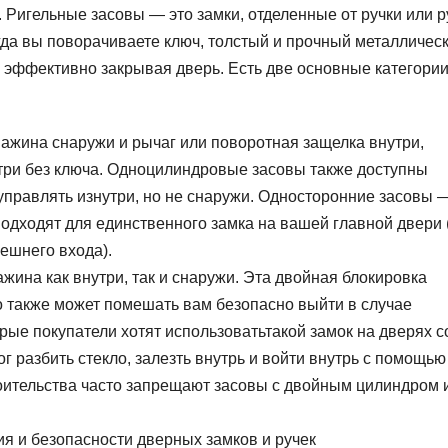
 Ригельные засовы — это замки, отделенные от ручки или р
огда вы поворачиваете ключ, толстый и прочный металличес
, эффективно закрывая дверь. Есть две основные категори
важина снаружи и рычаг или поворотная защелка внутри,
утри без ключа. Одноцилиндровые засовы также доступны
правлять изнутри, но не снаружи. Односторонние засовы 
одходят для единственного замка на вашей главной двери 
нешнего входа).
жина как внутри, так и снаружи. Эта двойная блокировка
о также может помешать вам безопасно выйти в случае
ые покупатели хотят использоватьтакой замок на дверях с
г разбить стекло, залезть внутрь и войти внутрь с помощью
оительства часто запрещают засовы с двойным цилиндром 
я и безопасности дверных замков и ручек