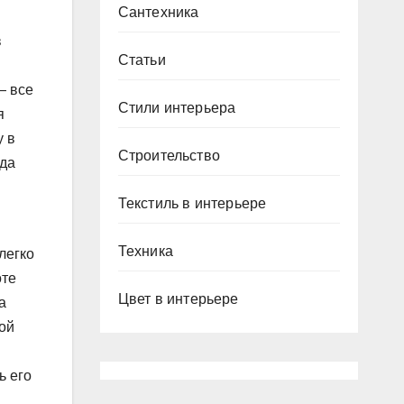
Сантехника
в
Статьи
— все
Стили интерьера
я
у в
Строительство
гда
ы
Текстиль в интерьере
Техника
легко
оте
Цвет в интерьере
а
ой
ь его