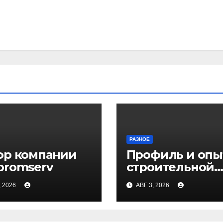
РАЗНОЕ
ор компании
Профиль и опы
promserv
строительной
компании Мед
, 2026
АВГ 3, 2026