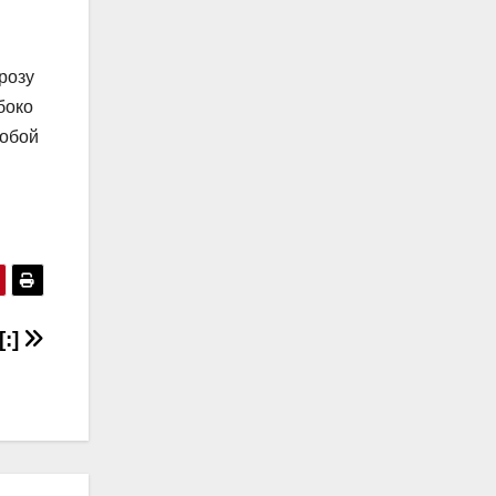
розу
боко
собой
[:]