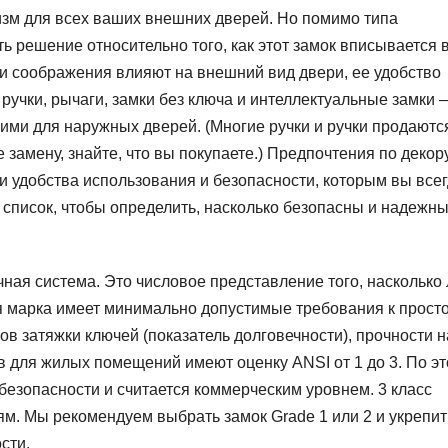
зм для всех ваших внешних дверей. Но помимо типа
ь решение относительно того, как этот замок вписывается 
эти соображения влияют на внешний вид двери, ее удобство
ручки, рычаги, замки без ключа и интеллектуальные замки 
ими для наружных дверей. (Многие ручки и ручки продаютс
 замену, знайте, что вы покупаете.) Предпочтения по декор
ли удобства использования и безопасности, которым вы все
 список, чтобы определить, насколько безопасны и надежн
ая система. Это числовое представление того, насколько 
я марка имеет минимально допустимые требования к прост
ов затяжки ключей (показатель долговечности), прочности н
в для жилых помещений имеют оценку ANSI от 1 до 3. По эт
безопасности и считается коммерческим уровнем. 3 класс
. Мы рекомендуем выбрать замок Grade 1 или 2 и укрепит
сти.