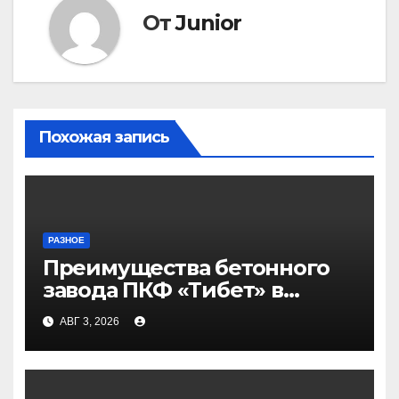
От
Junior
Похожая запись
РАЗНОЕ
Преимущества бетонного
завода ПКФ «Тибет» в
Волгограде и Волжском
АВГ 3, 2026