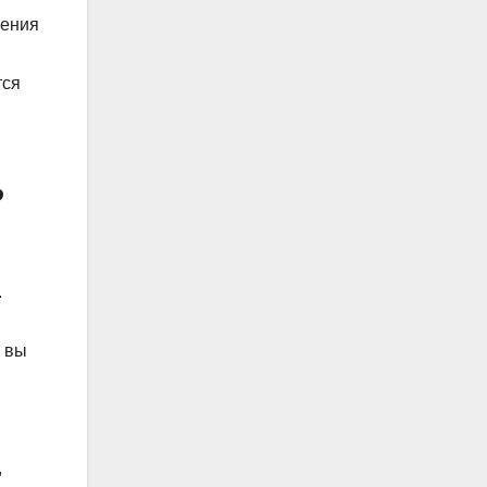
ления
тся
?
.
, вы
,