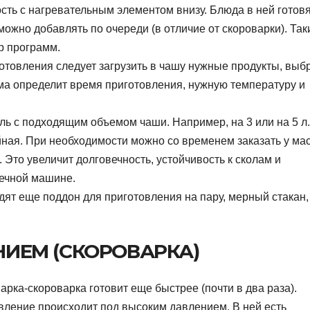
сть с нагревательным элементом внизу. Блюда в ней готов
ожно добавлять по очереди (в отличие от скороварки). Так
р программ.
отовления следует загрузить в чашу нужные продукты, выб
а определит время приготовления, нужную температуру и
 с подходящим объемом чаши. Например, на 3 или на 5 л.
ная. При необходимости можно со временем заказать у ма
Это увеличит долговечность, устойчивость к сколам и
оечной машине.
дят еще поддон для приготовления на пару, мерный стакан,
НИЕМ (СКОРОВАРКА)
арка-скороварка готовит еще быстрее (почти в два раза).
вление происходит под высоким давлением. В ней есть