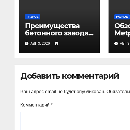
РАЗНОЕ
РАЗНОЕ
Преимущества
Обз
бетонного завода
Met
ПКФ «Тибет» в
АВГ 3, 2026
АВГ 3
Волгограде и
Волжском
Добавить комментарий
Ваш адрес email не будет опубликован.
Обязатель
Комментарий
*