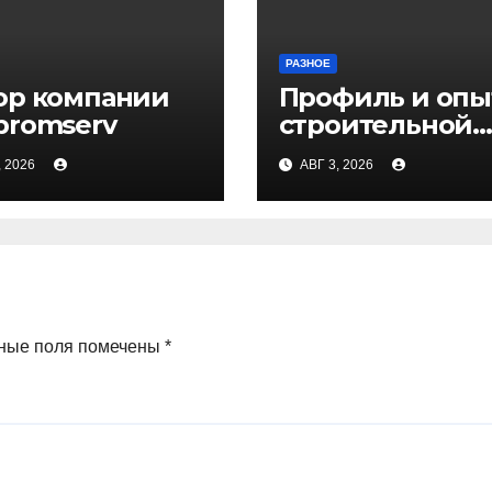
РАЗНОЕ
ор компании
Профиль и опы
promserv
строительной
компании Мед
, 2026
АВГ 3, 2026
ные поля помечены
*