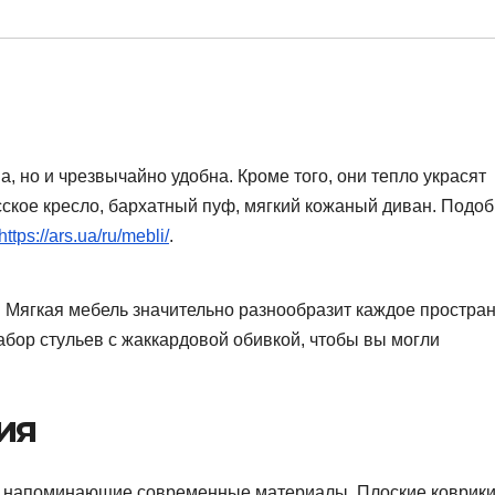
на, но и чрезвычайно удобна. Кроме того, они тепло украсят
ское кресло, бархатный пуф, мягкий кожаный диван. Подоб
https://ars.ua/ru/mebli/
.
 Мягкая мебель значительно разнообразит каждое простран
абор стульев с жаккардовой обивкой, чтобы вы могли
ия
я, напоминающие современные материалы. Плоские коврик