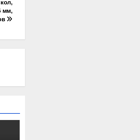
кол,
5 мм,
ов