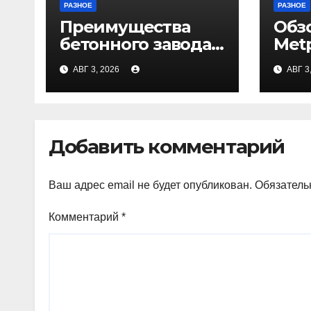
РАЗНОЕ
РАЗНОЕ
Преимущества
Обз
бетонного завода
Met
ПКФ «Тибет» в
АВГ 3, 2026
АВГ 3
Волгограде и
Волжском
Добавить комментарий
Ваш адрес email не будет опубликован.
Обязатель
Комментарий
*