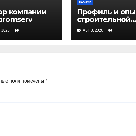
РАЗНОЕ
ор компании
Профиль и опы
promserv
строительной
компании Мед
, 2026
АВГ 3, 2026
ные поля помечены
*