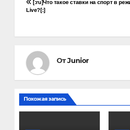
Навигация
[:ru]Что такое ставки на спорт в ре
Live?[:]
по
записям
От
Junior
Похожая запись