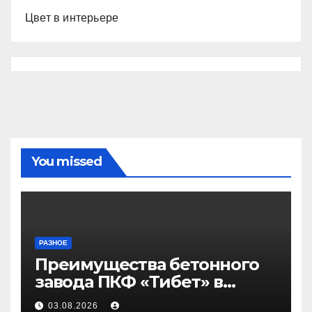
Цвет в интерьере
You missed
РАЗНОЕ
Преимущества бетонного
завода ПКФ «Тибет» в
Волгограде и Волжском
03.08.2026