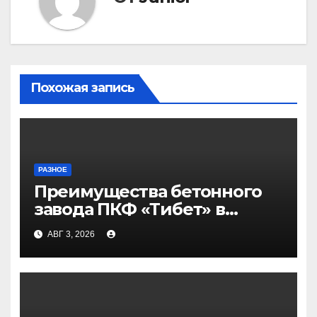
Похожая запись
РАЗНОЕ
Преимущества бетонного
завода ПКФ «Тибет» в
Волгограде и Волжском
АВГ 3, 2026