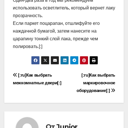
Один-два раза в год мы рекомендуем
использовать осветлитель, который вернет лаку
прозрачность.
Если паркет поцарапан, отшлифуйте его
наждачной бумагой, затем нанесите на
царапину тонкий слой лака, прежде чем
полировать.[:]
Навигация
[:ru]Как выбрать
[:ru]Как выбрать
межкомнатные двери[:]
маркировочное
по
оборудование[:]
записям
От
Junior