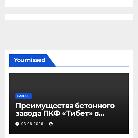
You missed
РАЗНОЕ
Преимущества бетонного
завода ПКФ «Тибет» в
Волгограде и Волжском
03.08.2026