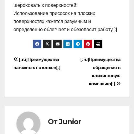
шероховатых поверхностей:
Использование присосок на плоских
поверхностях кажется разумным и
определенно облегчает и обезопасит работу.[:]
Навигация
[:ru]Преимущества
[:ru]Преимущества
натяжных потолков[:]
обращения в
по
клининговую
записям
компанию[:]
От
Junior