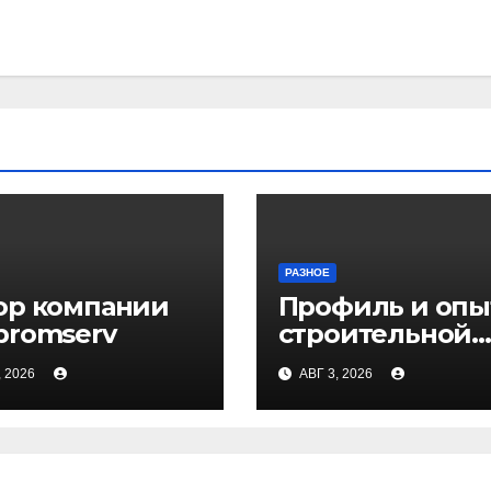
РАЗНОЕ
ор компании
Профиль и опы
promserv
строительной
компании Мед
, 2026
АВГ 3, 2026