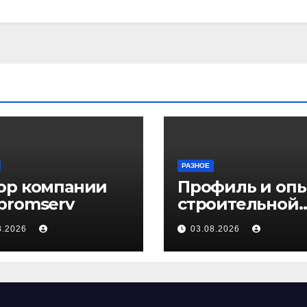
РАЗНОЕ
ор компании
Профиль и оп
promserv
строительной
компании Мед
8.2026
03.08.2026