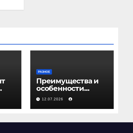
РАЗНОЕ
ыт
Преимущества и
особенности
ичи
скрытых дверей
12.07.2026