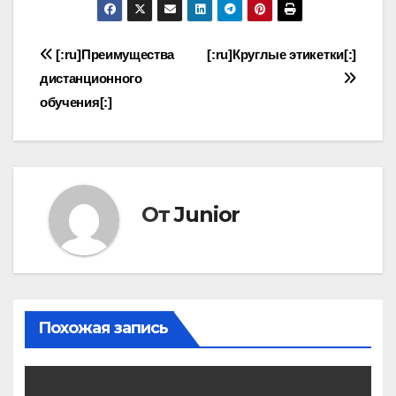
Навигация
[:ru]Преимущества
[:ru]Круглые этикетки[:]
дистанционного
по
обучения[:]
записям
От
Junior
Похожая запись