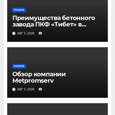
РАЗНОЕ
Преимущества бетонного
завода ПКФ «Тибет» в
Волгограде и Волжском
АВГ 3, 2026
РАЗНОЕ
Обзор компании
Metpromserv
АВГ 3, 2026