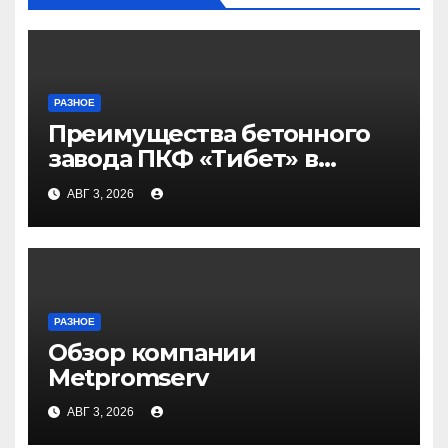
РАЗНОЕ
Преимущества бетонного
завода ПКФ «Тибет» в
Волгограде и Волжском
АВГ 3, 2026
РАЗНОЕ
Обзор компании
Metpromserv
АВГ 3, 2026