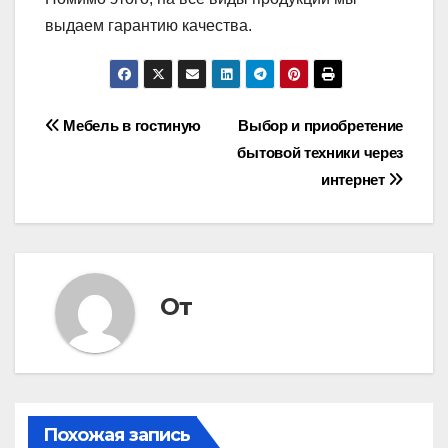
выдаем гарантию качества.
Навигация
Мебель в гостиную
Выбор и приобретение
бытовой техники через
по
интернет
записям
От
Похожая запись