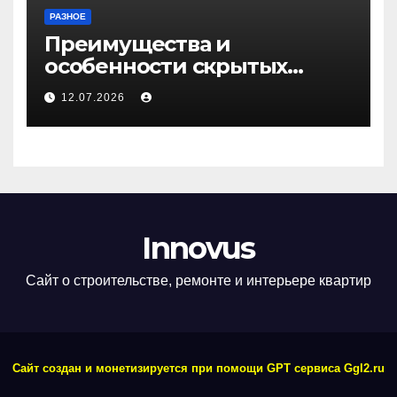
РАЗНОЕ
Преимущества и
особенности скрытых
дверей
12.07.2026
Innovus
Сайт о строительстве, ремонте и интерьере квартир
Сайт создан и монетизируется при помощи GPT сервиса Ggl2.ru