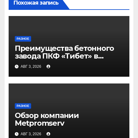
Похожая запись
РАЗНОЕ
Преимущества бетонного
завода ПКФ «Тибет» в
Волгограде и Волжском
АВГ 3, 2026
РАЗНОЕ
Обзор компании
Metpromserv
АВГ 3, 2026