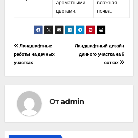
ароматными
влажная
цветами.
почва.
Навигация
Ландшафтные
Ландшафтный дизайн
работы на дачных
дачного участка на 6
по
участках
сотках
записям
От
admin