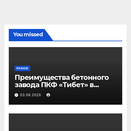
You missed
РАЗНОЕ
Преимущества бетонного
завода ПКФ «Тибет» в
Волгограде и Волжском
03.08.2026