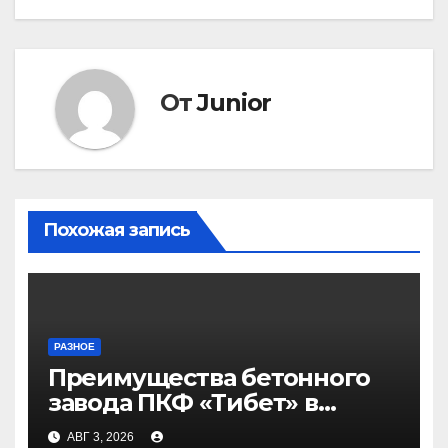
От
Junior
Похожая запись
РАЗНОЕ
Преимущества бетонного
завода ПКФ «Тибет» в
Волгограде и Волжском
АВГ 3, 2026