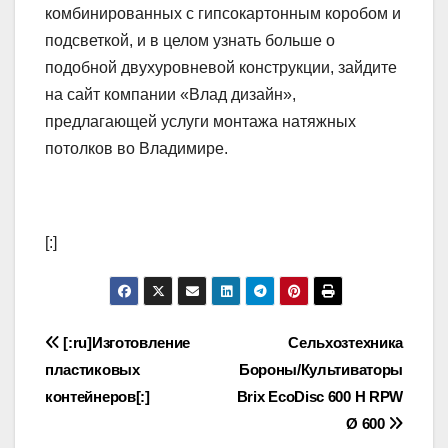
комбинированных с гипсокартонным коробом и
подсветкой, и в целом узнать больше о
подобной двухуровневой конструкции, зайдите
на сайт компании «Влад дизайн»,
предлагающей услуги монтажа натяжных
потолков во Владимире.
[:]
Навигация
[:ru]Изготовление
Сельхозтехника
пластиковых
Бороны/Культиваторы
по
контейнеров[:]
Brix EcoDisc 600 H RPW
записям
Ø 600