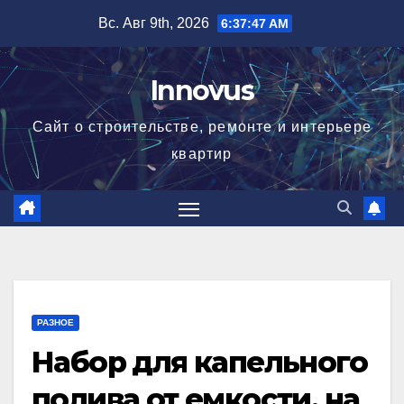
Перейти
Вс. Авг 9th, 2026
6:37:48 AM
к
содержимому
Innovus
Сайт о строительстве, ремонте и интерьере
квартир
РАЗНОЕ
Набор для капельного
полива от емкости, на