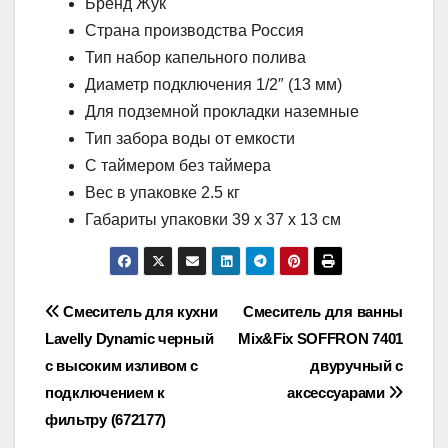
Бренд Жук
Страна производства Россия
Тип набор капельного полива
Диаметр подключения 1/2″ (13 мм)
Для подземной прокладки наземные
Тип забора воды от емкости
С таймером без таймера
Вес в упаковке 2.5 кг
Габариты упаковки 39 x 37 x 13 см
Навигация
Смеситель для кухни
Смеситель для ванны
Lavelly Dynamic черный
Mix&Fix SOFFRON 7401
по
с высоким изливом с
двуручный с
записям
подключением к
аксессуарами
фильтру (672177)