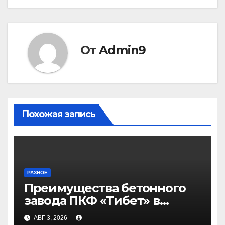
От
Admin9
Похожая запись
РАЗНОЕ
Преимущества бетонного
завода ПКФ «Тибет» в
Волгограде и Волжском
АВГ 3, 2026