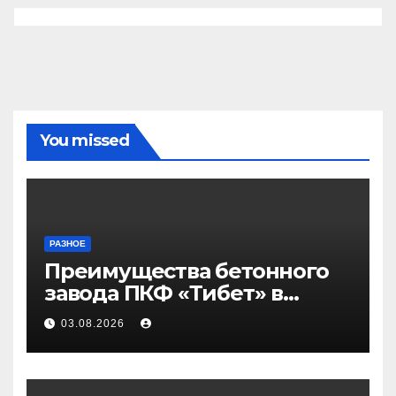
You missed
РАЗНОЕ
Преимущества бетонного
завода ПКФ «Тибет» в
Волгограде и Волжском
03.08.2026