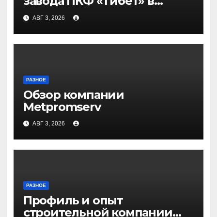
завода ПКФ «Тибет» в
Волгограде и Волжском
АВГ 3, 2026
РАЗНОЕ
Обзор компании
Metpromserv
АВГ 3, 2026
РАЗНОЕ
Профиль и опыт
строительной компании