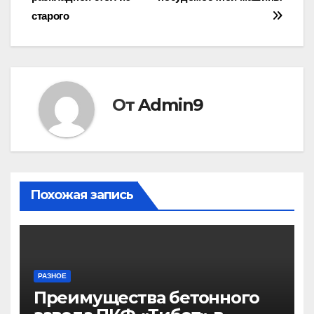
по
старого
записям
От
Admin9
Похожая запись
РАЗНОЕ
Преимущества бетонного