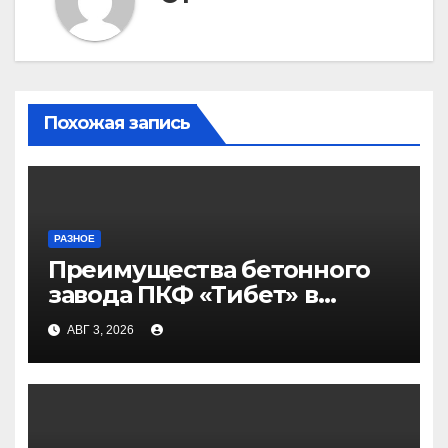
Похожая запись
РАЗНОЕ
Преимущества бетонного
завода ПКФ «Тибет» в
Волгограде и Волжском
АВГ 3, 2026