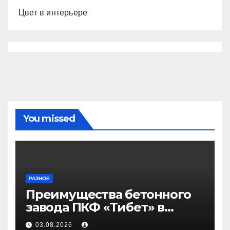
Цвет в интерьере
You missed
РАЗНОЕ
Преимущества бетонного
завода ПКФ «Тибет» в
Волгограде и Волжском
03.08.2026