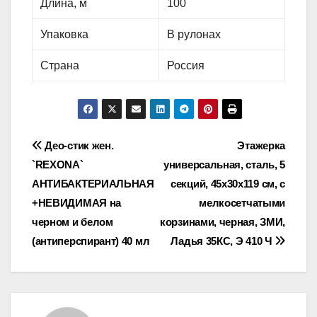
Длина, м
100
Упаковка
В рулонах
Страна
Россия
Навигация
Део-стик жен.
Этажерка
`REXONA`
универсальная, сталь, 5
по
АНТИБАКТЕРИАЛЬНАЯ
секций, 45х30х119 см, с
записям
+НЕВИДИМАЯ на
мелкосетчатыми
черном и белом
корзинами, черная, ЗМИ,
(антиперспирант) 40 мл
Ладья 35КС, Э 410 Ч