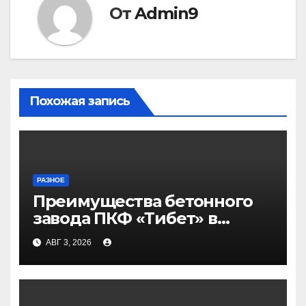
От
Admin9
Похожая запись
РАЗНОЕ
Преимущества бетонного
завода ПКФ «Тибет» в
Волгограде и Волжском
АВГ 3, 2026