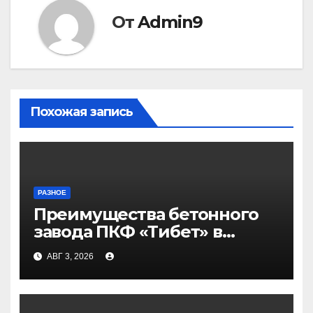
От
Admin9
Похожая запись
РАЗНОЕ
Преимущества бетонного
завода ПКФ «Тибет» в
Волгограде и Волжском
АВГ 3, 2026