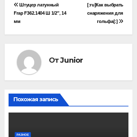
Навигация
Штуцер латунный
[:ru]Как выбрать
Frap F362.1404 Ш 1/2″, 14
снаряжения для
по
мм
гольфа[:]
записям
От
Junior
Похожая запись
РАЗНОЕ