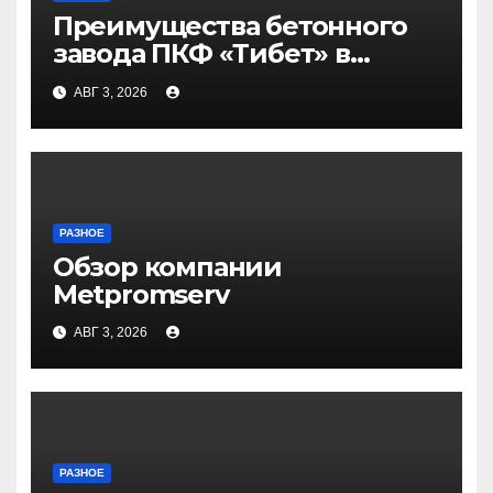
Преимущества бетонного
завода ПКФ «Тибет» в
Волгограде и Волжском
АВГ 3, 2026
РАЗНОЕ
Обзор компании
Metpromserv
АВГ 3, 2026
РАЗНОЕ