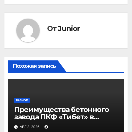
От
Junior
Похожая запись
РАЗНОЕ
Преимущества бетонного
завода ПКФ «Тибет» в
Волгограде и Волжском
АВГ 3, 2026