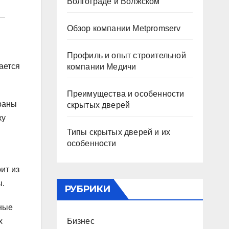
Волгограде и Волжском
Обзор компании Metpromserv
Профиль и опыт строительной
ается
компании Медичи
Преимущества и особенности
краны
скрытых дверей
ку
Типы скрытых дверей и их
особенности
ит из
ы.
РУБРИКИ
ные
Бизнес
х