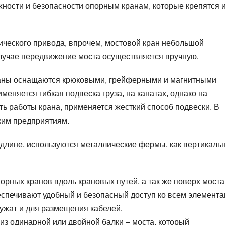
жности и безопасности опорным кранам, которые крепятся 
ического привода, впрочем, мостовой кран небольшой
случае передвижение моста осуществляется вручную.
краны оснащаются крюковыми, грейферными и магнитными
еняется гибкая подвеска груза, на канатах, однако на
ть работы крана, применяется жесткий способ подвески. В
ким предприятиям.
 длине, используются металлические фермы, как вертикаль
рных кранов вдоль крановых путей, а так же поверх моста
еспечивают удобный и безопасный доступ ко всем элемента
лужат и для размещения кабелей.
 из одинарной или двойной балки – моста, который