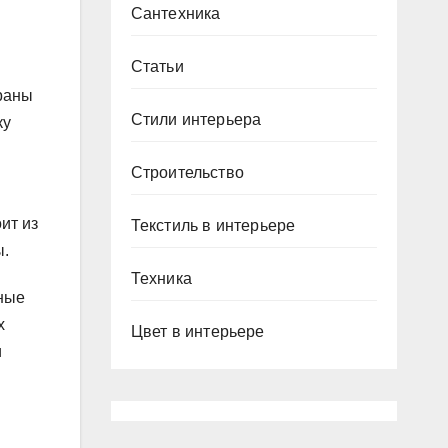
Сантехника
Статьи
краны
Стили интерьера
ку
Строительство
ит из
Текстиль в интерьере
ы.
Техника
ные
х
Цвет в интерьере
и