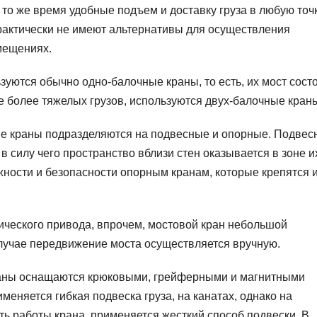
то же время удобные подъем и доставку груза в любую точ
рактически не имеют альтернативы для осуществления
мещениях.
зуются обычно одно-балочные краны, то есть, их мост состо
 более тяжелых грузов, используются двух-балочные кран
е краны подразделяются на подвесные и опорные. Подвес
 силу чего пространство вблизи стен оказывается в зоне и
жности и безопасности опорным кранам, которые крепятся 
ического привода, впрочем, мостовой кран небольшой
случае передвижение моста осуществляется вручную.
краны оснащаются крюковыми, грейферными и магнитными
еняется гибкая подвеска груза, на канатах, однако на
ть работы крана, применяется жесткий способ подвески. В