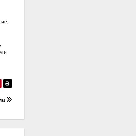
ные,
,
м и
ма