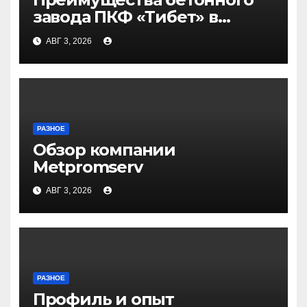
завода ПКФ «Тибет» в
Волгограде и Волжском
АВГ 3, 2026
РАЗНОЕ
Обзор компании
Metpromserv
АВГ 3, 2026
РАЗНОЕ
Профиль и опыт