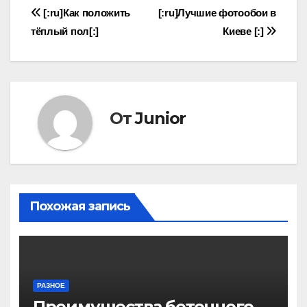
Навигация
[:ru]Как положить
[:ru]Лучшие фотообои в
тёплый пол[:]
Киеве [:]
по
записям
От
Junior
Похожая запись
РАЗНОЕ
Преимущества бетонного