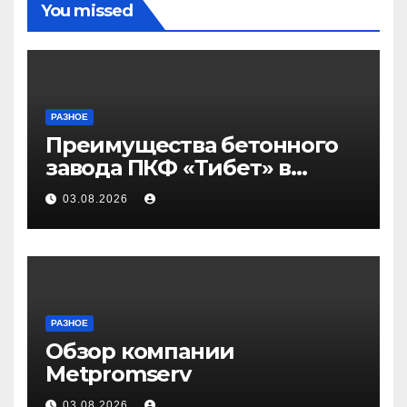
You missed
РАЗНОЕ
Преимущества бетонного
завода ПКФ «Тибет» в
Волгограде и Волжском
03.08.2026
РАЗНОЕ
Обзор компании
Metpromserv
03.08.2026