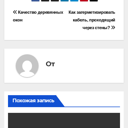
Навигация
Качество деревянных
Как загерметизировать
окон
кабель, проходящий
по
через стены?
записям
От
Похожая запись