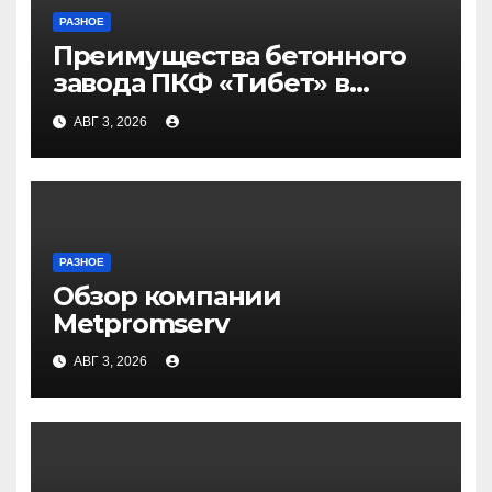
РАЗНОЕ
Преимущества бетонного
завода ПКФ «Тибет» в
Волгограде и Волжском
АВГ 3, 2026
РАЗНОЕ
Обзор компании
Metpromserv
АВГ 3, 2026