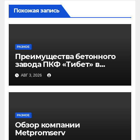
Похожая запись
РАЗНОЕ
Преимущества бетонного
завода ПКФ «Тибет» в
Волгограде и Волжском
АВГ 3, 2026
РАЗНОЕ
Обзор компании
Metpromserv