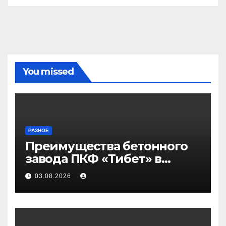
You missed
РАЗНОЕ
Преимущества бетонного
завода ПКФ «Тибет» в
Волгограде и Волжском
03.08.2026