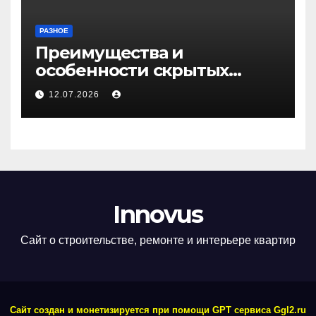
РАЗНОЕ
Преимущества и
особенности скрытых
дверей
12.07.2026
Innovus
Сайт о строительстве, ремонте и интерьере квартир
Сайт создан и монетизируется при помощи GPT сервиса Ggl2.ru