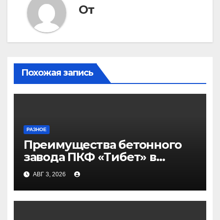
От
Похожая запись
РАЗНОЕ
Преимущества бетонного
завода ПКФ «Тибет» в
Волгограде и Волжском
АВГ 3, 2026