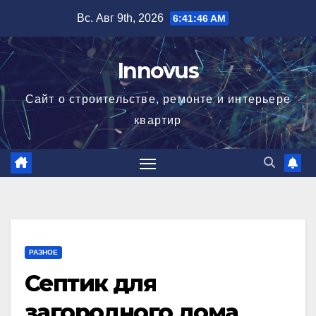
Перейти
Вс. Авг 9th, 2026
6:41:47 AM
к
содержимому
Innovus
Сайт о строительстве, ремонте и интерьере
квартир
РАЗНОЕ
Септик для
загородного дома