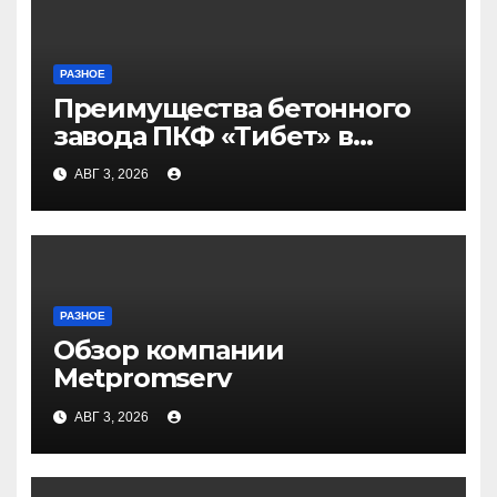
РАЗНОЕ
Преимущества бетонного
завода ПКФ «Тибет» в
Волгограде и Волжском
АВГ 3, 2026
РАЗНОЕ
Обзор компании
Metpromserv
АВГ 3, 2026