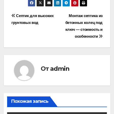
Навигация
Септик для высоких
Монтаж септика из
грунтовых вод
бетонных колец под
по
ключ — стоимость и
записям
особенности
От
admin
Похожая запись