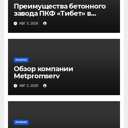
Преимущества бетонного
завода ПКФ «Тибет» в
Волгограде и Волжском
АВГ 3, 2026
РАЗНОЕ
Обзор компании
Metpromserv
АВГ 3, 2026
РАЗНОЕ