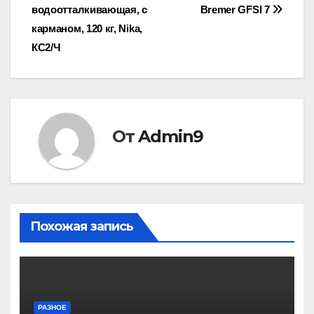
по
водоотталкивающая, с
Bremer GFSI 7
записям
карманом, 120 кг, Nika,
КС2/Ч
От
Admin9
Похожая запись
РАЗНОЕ