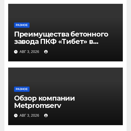
РАЗНОЕ
Преимущества бетонного
завода ПКФ «Тибет» в
Волгограде и Волжском
АВГ 3, 2026
РАЗНОЕ
Обзор компании
Metpromserv
АВГ 3, 2026