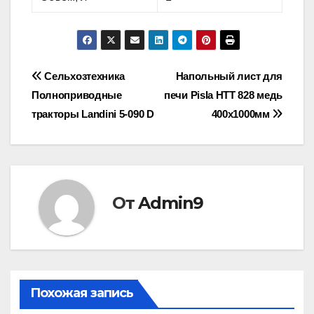
Навигация
Сельхозтехника
Напольный лист для
Полноприводные
печи Pisla HTT 828 медь
по
тракторы Landini 5-090 D
400х1000мм
записям
От
Admin9
Похожая запись