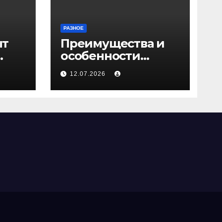
РАЗНОЕ
ыт
Преимущества и
особенности
ичи
скрытых дверей
12.07.2026