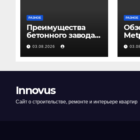
РАЗНОЕ
РАЗНОЕ
Преимущества
Обз
бетонного завода
Met
ПКФ «Тибет» в
03.08.2026
03.0
Волгограде и
Волжском
Innovus
Сайт о строительстве, ремонте и интерьере квартир