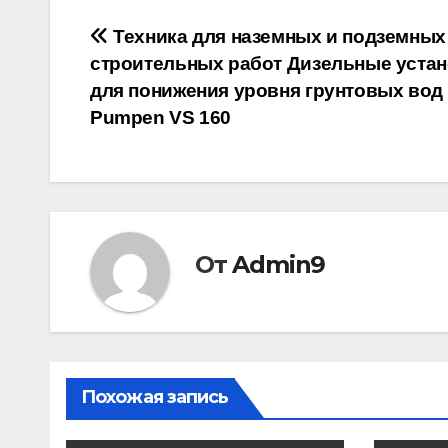
Навигация
Техника для наземных и подземных
строительных работ Дизельные уста
по
для понижения уровня грунтовых вод 
записям
Pumpen VS 160
От
Admin9
Похожая запись