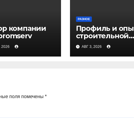
РАЗНОЕ
ор компании
Профиль и опы
promserv
строительной
компании Мед
, 2026
АВГ 3, 2026
ные поля помечены
*