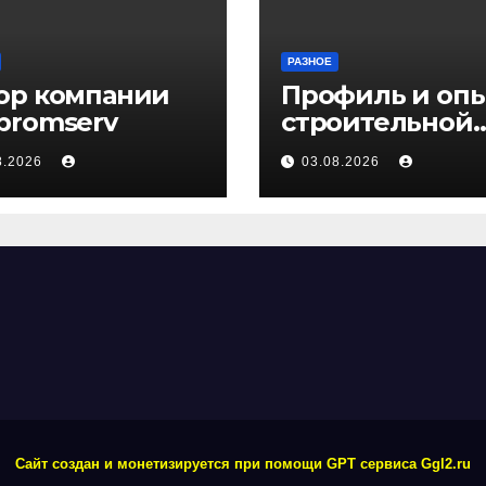
РАЗНОЕ
ор компании
Профиль и оп
promserv
строительной
компании Мед
8.2026
03.08.2026
Сайт создан и монетизируется при помощи GPT сервиса Ggl2.ru