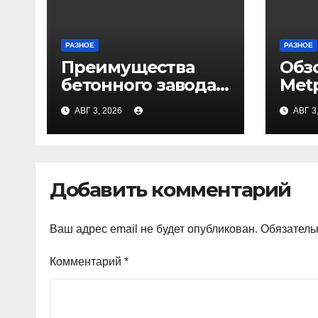
РАЗНОЕ
РАЗНОЕ
Преимущества
Обз
бетонного завода
Met
ПКФ «Тибет» в
АВГ 3, 2026
АВГ 3
Волгограде и
Волжском
Добавить комментарий
Ваш адрес email не будет опубликован.
Обязатель
Комментарий
*