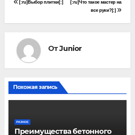
Навигация
[:ru]Выбор плитки[:]
[:ru]Что такое мастер на
все руки?[:]
по
записям
От
Junior
Похожая запись
РАЗНОЕ
Преимущества бетонного