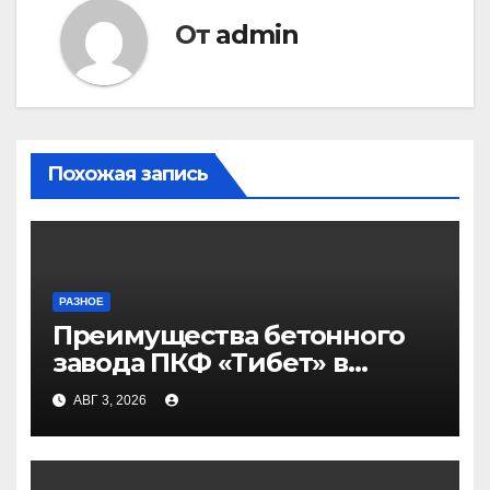
От
admin
Похожая запись
РАЗНОЕ
Преимущества бетонного
завода ПКФ «Тибет» в
Волгограде и Волжском
АВГ 3, 2026