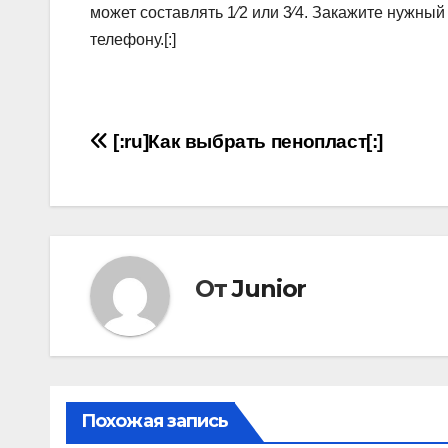
может составлять 1⁄2 или 3⁄4. Закажите нужный 
телефону.[:]
Навигация
[:ru]Как выбрать пенопласт[:]
по
записям
От
Junior
Похожая запись