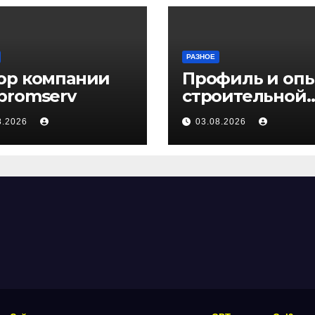
РАЗНОЕ
ор компании
Профиль и оп
promserv
строительной
компании Мед
8.2026
03.08.2026