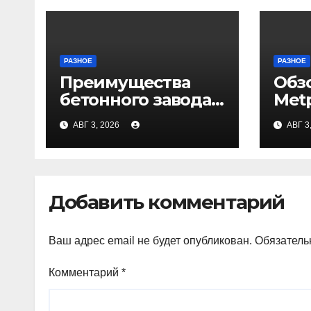
РАЗНОЕ
РАЗНОЕ
Преимущества
Обз
бетонного завода
Met
ПКФ «Тибет» в
АВГ 3, 2026
АВГ 3
Волгограде и
Волжском
Добавить комментарий
Ваш адрес email не будет опубликован.
Обязатель
Комментарий
*