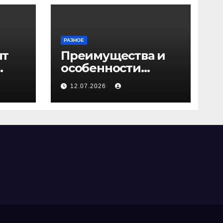
РАЗНОЕ
ыт
Преимущества и
особенности
ичи
скрытых дверей
12.07.2026