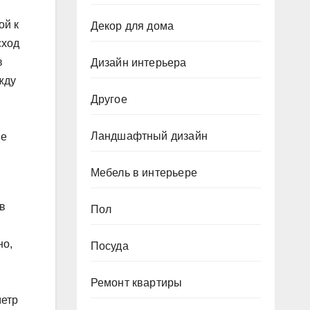
ой к
Декор для дома
сход
в
Дизайн интерьера
жду
Другое
Ландшафтный дизайн
ие
Мебель в интерьере
 в
Пол
но,
Посуда
Ремонт квартиры
метр