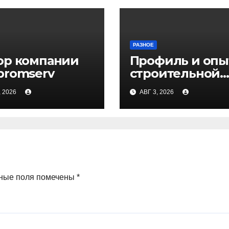
РАЗНОЕ
ор компании
Профиль и опы
promserv
строительной
компании Мед
, 2026
АВГ 3, 2026
ные поля помечены
*