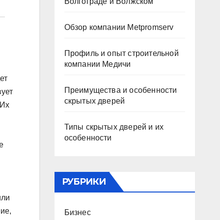
Волгограде и Волжском
Обзор компании Metpromserv
Профиль и опыт строительной
компании Медичи
ет
Преимущества и особенности
вует
скрытых дверей
 Их
Типы скрытых дверей и их
особенности
е
РУБРИКИ
или
ие,
Бизнес