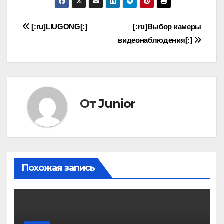
Навигация
[:ru]LIUGONG[:]
[:ru]Выбор камеры
видеонаблюдения[:]
по
записям
От
Junior
Похожая запись