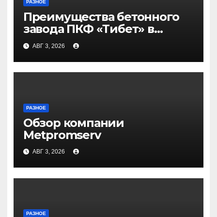
РАЗНОЕ
Преимущества бетонного
завода ПКФ «Тибет» в
Волгограде и Волжском
АВГ 3, 2026
РАЗНОЕ
Обзор компании
Metpromserv
АВГ 3, 2026
РАЗНОЕ