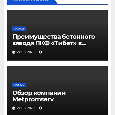
РАЗНОЕ
Преимущества бетонного
завода ПКФ «Тибет» в
Волгограде и Волжском
АВГ 3, 2026
РАЗНОЕ
Обзор компании
Metpromserv
АВГ 3, 2026