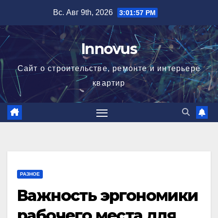
Перейти
Вс. Авг 9th, 2026
3:01:58 PM
к
содержимому
Innovus
Сайт о строительстве, ремонте и интерьере
квартир
РАЗНОЕ
Важность эргономики
рабочего места для