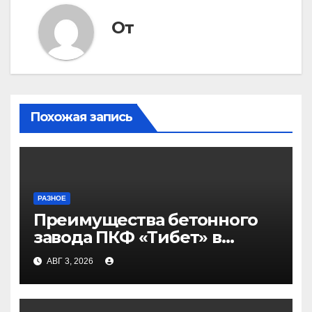
От
Похожая запись
РАЗНОЕ
Преимущества бетонного
завода ПКФ «Тибет» в
Волгограде и Волжском
АВГ 3, 2026