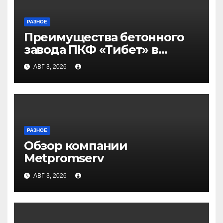
РАЗНОЕ
Преимущества бетонного
завода ПКФ «Тибет» в
Волгограде и Волжском
АВГ 3, 2026
РАЗНОЕ
Обзор компании
Metpromserv
АВГ 3, 2026