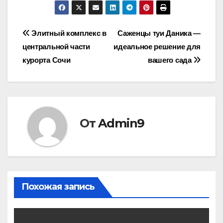
Навигация
Элитный комплекс в
Саженцы туи Даника —
центральной части
идеальное решение для
по
курорта Сочи
вашего сада
записям
От
Admin9
Похожая запись